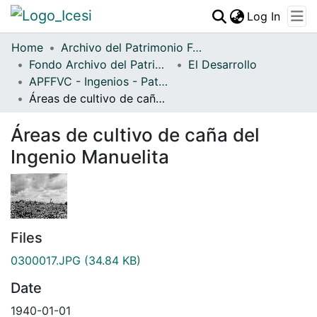
(curren
Log In
Communities & Collections
Home
Archivo del Patrimonio Fotográfico y Fílmico del Valle del Cauca
Fondo Archivo del Patrimonio Fotográfico y Fílmico del Valle del Cauca
All of DSpace
El Desarrollo
APFFVC - Ingenios - Patrimonial
Statistics
Áreas de cultivo de caña del Ingenio Manuelita
Áreas de cultivo de caña del
Ingenio Manuelita
Files
0300017.JPG
(34.84 KB)
Date
1940-01-01