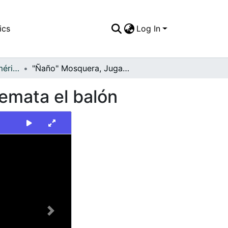
ics
Log In
FFDO - Rincón del América - Patrimonial
"Ñaño" Mosquera, Jugador del América de Cali remata el balón
emata el balón
Next