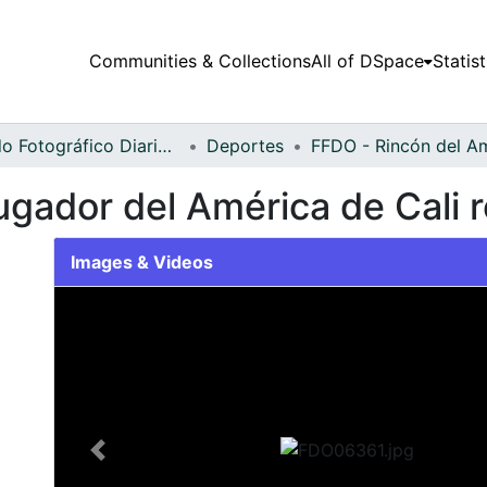
Communities & Collections
All of DSpace
Statist
Fondo Fotográfico Diario Occidente
Deportes
gador del América de Cali r
Images & Videos
Slide 1 of 1
Previous