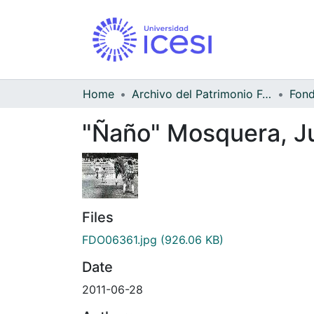
Home
Archivo del Patrimonio Fotográfico y Fílmico del Valle del Cauca
"Ñaño" Mosquera, Ju
Files
FDO06361.jpg
(926.06 KB)
Date
2011-06-28