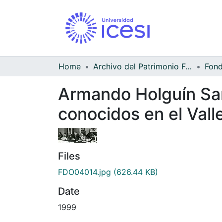
Home
Archivo del Patrimonio Fotográfico y Fílmico del Valle del Cauca
Armando Holguín Sarr
conocidos en el Vall
Files
FDO04014.jpg
(626.44 KB)
Date
1999