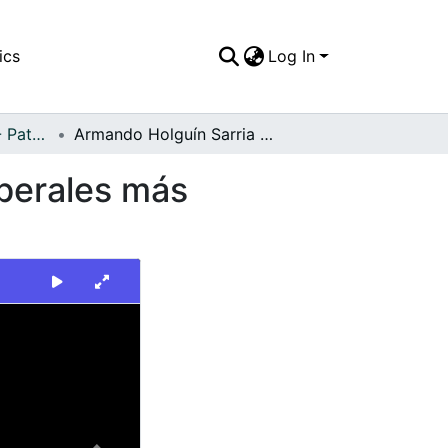
ics
Log In
FFDO - Personajes - Patrimonial
Armando Holguín Sarria es uno de los Políticos liberales más conocidos en el Valle del Cauca
iberales más