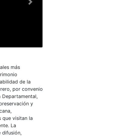
Next
rales más
trimonio
abilidad de la
rrero, por convenio
a Departamental,
 preservación y
cana,
 que visitan la
nte. La
 difusión,