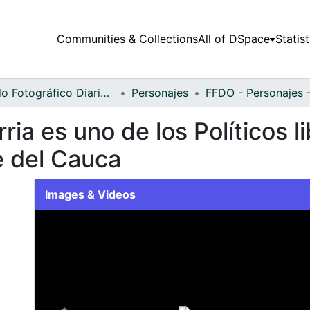
Communities & Collections
All of DSpace
Statist
Fondo Fotográfico Diario Occidente
Personajes
ia es uno de los Políticos l
e del Cauca
Images & Videos
Slide 1 of 1