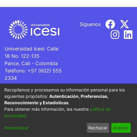
Síguenos
Universidad Icesi: Calle
18 No. 122-135
Pance, Cali - Colombia
Teléfono: +57 (602) 555
2334
ventanillaunica@icesi.edu.co
Recopilamos y procesamos su información personal para los
siguientes propósitos:
Autenticación, Preferencias,
La Universidad Icesi es una Institución de Educación
Reconocimiento y Estadísticas
.
Superior que se encuentra sujeta a inspección y vigilancia
Para obtener más información, lea nuestra
política de
por parte del Ministerio de Educación Nacional.
privacidad
.
Configuración
Política de
Acuerdo de
Enviar
Personalizar
Rechazar
Aceptar
de cookies
privacidad
usuario final
Sugerencias