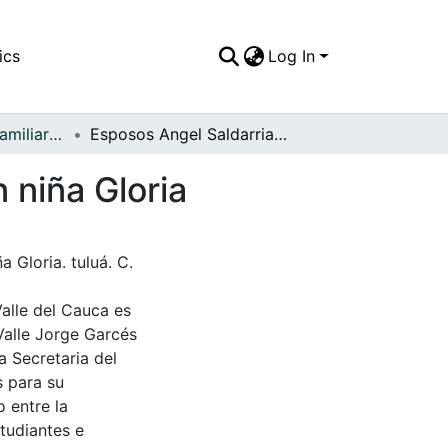
ics
Log In
APFFVC - Fotos Familiares - Patrimonial
Esposos Angel Saldarriaga y Luz Mila Ospina con niña Gloria
 niña Gloria
 Gloria. tuluá. C.
Valle del Cauca es
Valle Jorge Garcés
a Secretaria del
s para su
 entre la
tudiantes e