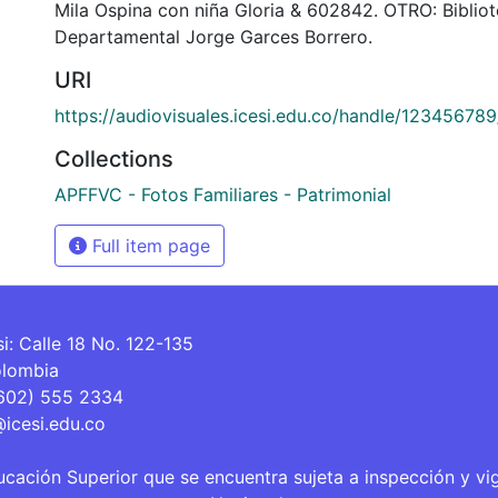
Mila Ospina con niña Gloria & 602842. OTRO: Biblio
Departamental Jorge Garces Borrero.
URI
https://audiovisuales.icesi.edu.co/handle/12345678
Collections
APFFVC - Fotos Familiares - Patrimonial
Full item page
si: Calle 18 No. 122-135
olombia
(602) 555 2334
@icesi.edu.co
ucación Superior que se encuentra sujeta a inspección y vi