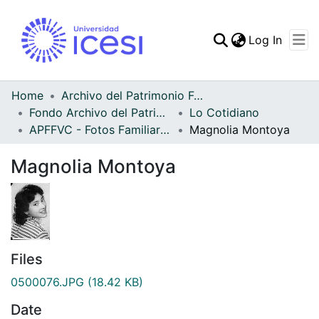
(curren
Log In
Communities & Collec
All of DSpace
Home
Archivo del Patrimonio Fotográfico y Fílmico del Valle del Cauca
Fondo Archivo del Patrimonio Fotográfico y Fílmico del Valle del Cauca
Lo Cotidiano
Statistics
APFFVC - Fotos Familiares - Patrimonial
Magnolia Montoya
Magnolia Montoya
Files
0500076.JPG
(18.42 KB)
Date