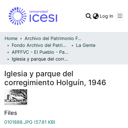
(curren
Log In
Communities & Collec
All of DSpace
Home
Archivo del Patrimonio Fotográfico y Fílmico del Valle del Cauca
Fondo Archivo del Patrimonio Fotográfico y Fílmico del Valle del Cauca
La Gente
Statistics
APFFVC - El Pueblo - Patrimonial
Iglesia y parque del corregimiento Holguín, 1946
Iglesia y parque del
corregimiento Holguín, 1946
Files
0101888.JPG
(57.81 KB)