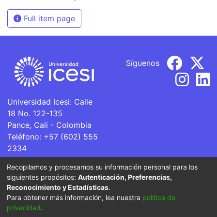
Full item page
Síguenos
Universidad Icesi: Calle
18 No. 122-135
Pance, Cali - Colombia
Teléfono: +57 (602) 555
2334
ventanillaunica@icesi.edu.co
Recopilamos y procesamos su información personal para los
siguientes propósitos:
Autenticación, Preferencias,
La Universidad Icesi es una Institución de Educación
Reconocimiento y Estadísticas
.
Superior que se encuentra sujeta a inspección y vigilancia
Para obtener más información, lea nuestra
política de
por parte del Ministerio de Educación Nacional.
privacidad
.