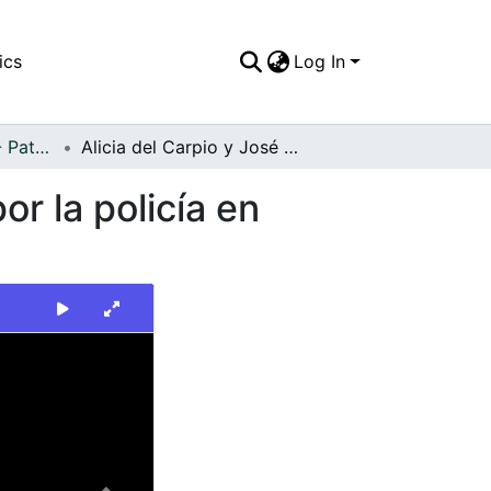
ics
Log In
FFDO - Personajes - Patrimonial
Alicia del Carpio y José Pardo Llada escoltados por la policía en Santiago de Cali
or la policía en