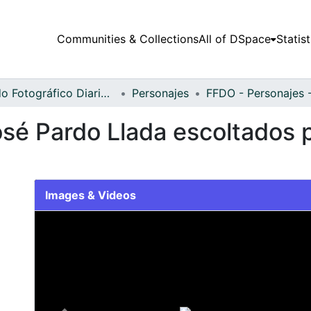
Communities & Collections
All of DSpace
Statist
Fondo Fotográfico Diario Occidente
Personajes
osé Pardo Llada escoltados p
Images & Videos
Slide 1 of 1