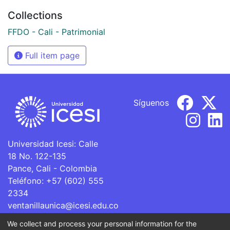
Collections
FFDO - Cali - Patrimonial
Full item page
Síguenos
Universidad Icesi: Calle
18 No. 122-135
Pance, Cali - Colombia
Teléfono: +57 (602) 555
2334
ventanillaunica@icesi.edu.co
We collect and process your personal information for the