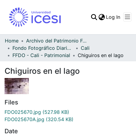
(curren
Log In
Communities & Collec
All of DSpace
Home
Archivo del Patrimonio Fotográfico y Fílmico del Valle del Cauca
Fondo Fotográfico Diario Occidente
Cali
Statistics
FFDO - Cali - Patrimonial
Chiguiros en el lago
Chiguiros en el lago
Files
FDO025670.jpg
(527.98 KB)
FDO025670A.jpg
(320.54 KB)
Date