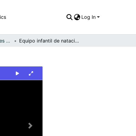
ics
Log In
FFDO - Otros Deportes - Patrimonial
Equipo infantil de natación de la Tercera Brigada
Next