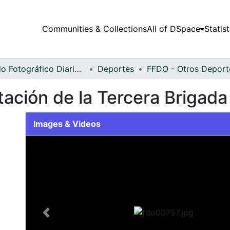
Communities & Collections
All of DSpace
Statist
Fondo Fotográfico Diario Occidente
Deportes
atación de la Tercera Brigada
Images & Videos
Slide 1 of 1
Previous