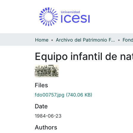
Home
Archivo del Patrimonio Fotográfico y Fílmico del Valle del Cauca
Equipo infantil de n
Files
fdo00757.jpg
(740.06 KB)
Date
1984-06-23
Authors