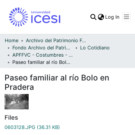
(curren
Log In
Communities & Collec
All of DSpace
Home
Archivo del Patrimonio Fotográfico y Fílmico del Valle del Cauca
Fondo Archivo del Patrimonio Fotográfico y Fílmico del Valle del Cauca
Lo Cotidiano
Statistics
APFFVC - Costumbres - Patrimonial
Paseo familiar al río Bolo en Pradera
Paseo familiar al río Bolo en
Pradera
Files
0603128.JPG
(36.31 KB)