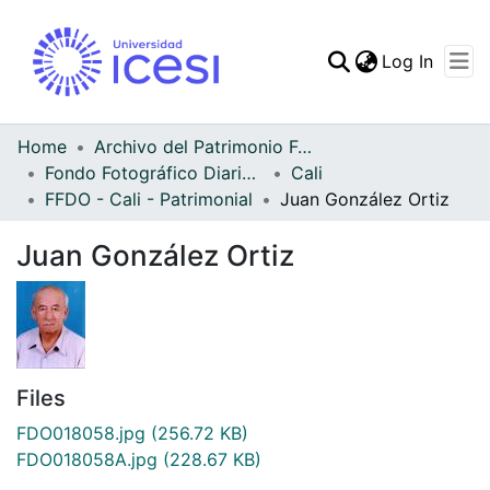
(curren
Log In
Communities & Collec
All of DSpace
Home
Archivo del Patrimonio Fotográfico y Fílmico del Valle del Cauca
Fondo Fotográfico Diario Occidente
Cali
Statistics
FFDO - Cali - Patrimonial
Juan González Ortiz
Juan González Ortiz
Files
FDO018058.jpg
(256.72 KB)
FDO018058A.jpg
(228.67 KB)