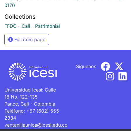
0170
Collections
FFDO - Cali - Patrimonial
Full item page
Síguenos
Universidad Icesi: Calle
18 No. 122-135
Pance, Cali - Colombia
Teléfono: +57 (602) 555
2334
ventanillaunica@icesi.edu.co