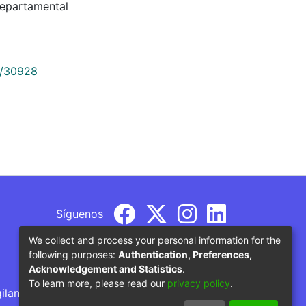
Departamental
9/30928
Síguenos
We collect and process your personal information for the
following purposes:
Authentication, Preferences,
Acknowledgement and Statistics
.
To learn more, please read our
privacy policy
.
gilancia por parte del Ministerio de Educación