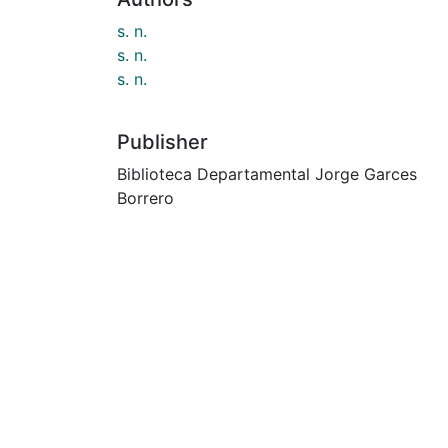
s. n.
s. n.
s. n.
Publisher
Biblioteca Departamental Jorge Garces
Borrero