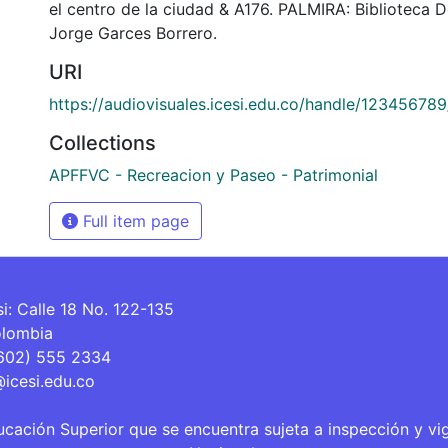
el centro de la ciudad & A176. PALMIRA: Biblioteca 
Jorge Garces Borrero.
URI
https://audiovisuales.icesi.edu.co/handle/12345678
Collections
APFFVC - Recreacion y Paseo - Patrimonial
Full item page
si: Calle 18 No. 122-135
olombia
(602) 555 2334
@icesi.edu.co
ucación Superior que se encuentra sujeta a inspección y vi