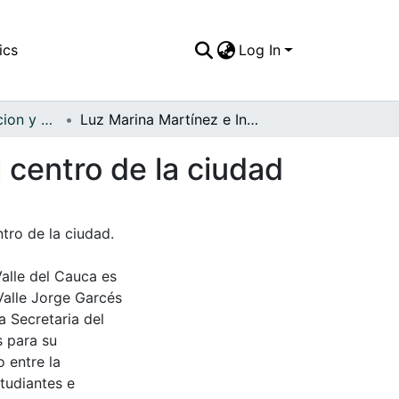
ics
Log In
APFFVC - Recreacion y Paseo - Patrimonial
Luz Marina Martínez e Inés Gil, caminando por el centro de la ciudad
 centro de la ciudad
tro de la ciudad.
Valle del Cauca es
Valle Jorge Garcés
a Secretaria del
s para su
 entre la
tudiantes e