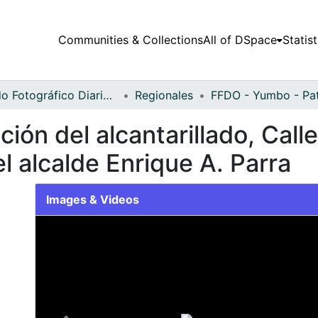
Communities & Collections
All of DSpace
Statist
Fondo Fotográfico Diario Occidente
Regionales
ión del alcantarillado, Calle
 alcalde Enrique A. Parra
Images & Videos
Slide 1 of 1