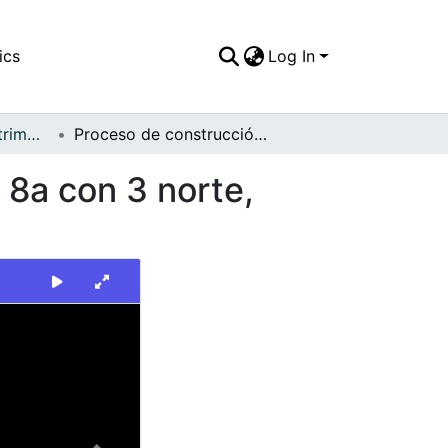
ics
Log In
FFDO - Yumbo - Patrimonial
Proceso de construcción del alcantarillado, Calle 8a con 3 norte, Yumbo. Presencia del alcalde Enrique A. Parra
 8a con 3 norte,