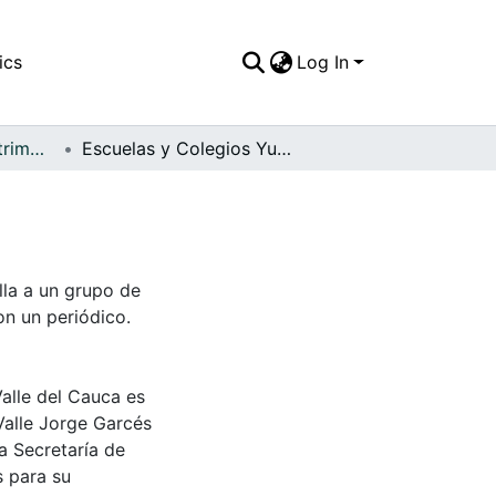
ics
Log In
FFDO - Yumbo - Patrimonial
Escuelas y Colegios Yumbo
lla a un grupo de
on un periódico.
Valle del Cauca es
Valle Jorge Garcés
a Secretaría de
s para su