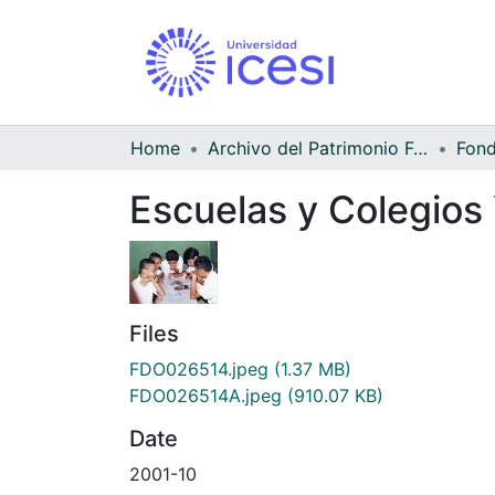
Home
Archivo del Patrimonio Fotográfico y Fílmico del Valle del Cauca
Escuelas y Colegio
Files
FDO026514.jpeg
(1.37 MB)
FDO026514A.jpeg
(910.07 KB)
Date
2001-10