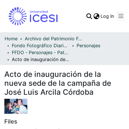
(curren
Log In
Communities & Collec
All of DSpace
Home
Archivo del Patrimonio Fotográfico y Fílmico del Valle del Cauca
Fondo Fotográfico Diario Occidente
Personajes
Statistics
FFDO - Personajes - Patrimonial
Acto de inauguración de la nueva sede de la campaña de José Luis Arcila Córdoba
Acto de inauguración de la
nueva sede de la campaña de
José Luis Arcila Córdoba
Files