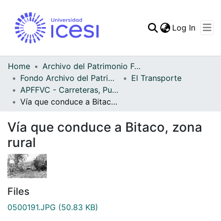
(curren
Log In
Communities & Collec
All of DSpace
Home
Archivo del Patrimonio Fotográfico y Fílmico del Valle del Cauca
Fondo Archivo del Patrimonio Fotográfico y Fílmico del Valle del Cauca
El Transporte
Statistics
APFFVC - Carreteras, Puentes - Patrimonial
Vía que conduce a Bitaco, zona rural
Vía que conduce a Bitaco, zona
rural
Files
0500191.JPG
(50.83 KB)