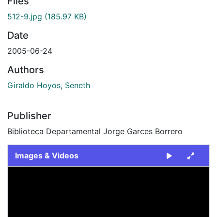
Files
512-9.jpg
(185.97 KB)
Date
2005-06-24
Authors
Giraldo Hoyos, Seneth
Publisher
Biblioteca Departamental Jorge Garces Borrero
Images & Videos
Slide 1 of 1