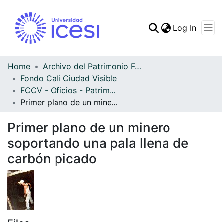
(curren
Log In
Communities & Collec
All of DSpace
Home
Archivo del Patrimonio Fotográfico y Fílmico del Valle del Cauca
Fondo Cali Ciudad Visible
Statistics
FCCV - Oficios - Patrimonial
Primer plano de un minero soportando una pala llena de carbón picado
Primer plano de un minero
soportando una pala llena de
carbón picado