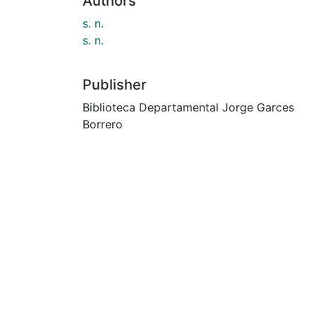
Authors
s. n.
s. n.
Publisher
Biblioteca Departamental Jorge Garces
Borrero