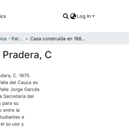
ics
Log In
APFFVC - Edificios - Patrimonial
Casa construída en 1889 de la Hacienda El Hato, Pradera, C
 Pradera, C
dera, C. 1970.
Valle del Cauca es
Valle Jorge Garcés
a Secretaria del
s para su
 entre la
tudiantes e
 el su uso y