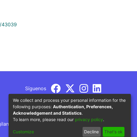
9/43039
Síguenos
We collect and process your personal information for the
following purposes:
Authentication, Preferences,
Acknowledgement and Statistics
.
To learn more, please read our
privacy policy
.
gilancia por parte del Ministerio de Educación
Customize
Decline
That's ok