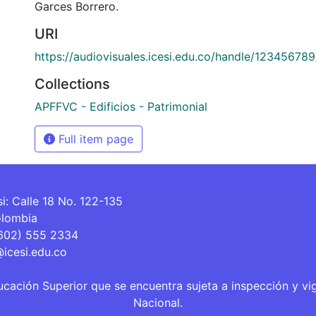
Garces Borrero.
URI
https://audiovisuales.icesi.edu.co/handle/12345678
Collections
APFFVC - Edificios - Patrimonial
Full item page
si: Calle 18 No. 122-135
olombia
(602) 555 2334
@icesi.edu.co
ucación Superior que se encuentra sujeta a inspección y vi
Nacional.