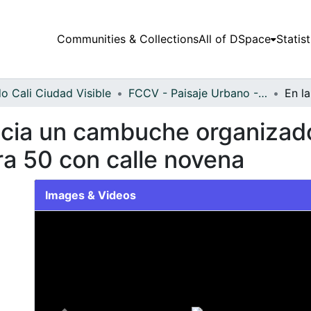
Communities & Collections
All of DSpace
Statist
o Cali Ciudad Visible
FCCV - Paisaje Urbano - Patrimonial
ecia un cambuche organizad
era 50 con calle novena
Images & Videos
Slide 1 of 1