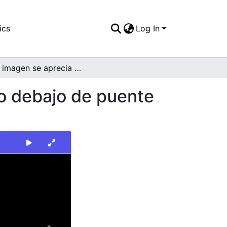
ics
Log In
En la imagen se aprecia un cambuche organizado debajo de puente vehicular de la carrera 50 con calle novena
o debajo de puente