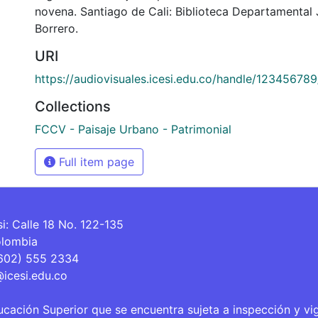
novena. Santiago de Cali: Biblioteca Departamental
Borrero.
URI
https://audiovisuales.icesi.edu.co/handle/12345678
Collections
FCCV - Paisaje Urbano - Patrimonial
Full item page
si: Calle 18 No. 122-135
olombia
(602) 555 2334
@icesi.edu.co
ucación Superior que se encuentra sujeta a inspección y vi