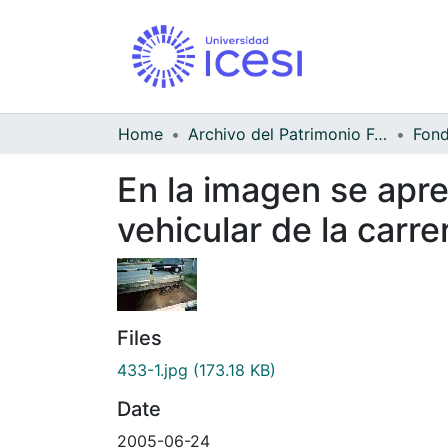
Home
Archivo del Patrimonio Fotográfico y Fílmico del Valle del Cauca
Fond
En la imagen se apr
vehicular de la carr
Files
433-1.jpg
(173.18 KB)
Date
2005-06-24