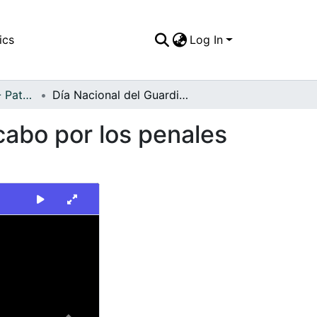
ics
Log In
FFDO - Personajes - Patrimonial
Día Nacional del Guardia Penitenciario llevado a cabo por los penales del Valle, Ministro de Justicia
 cabo por los penales