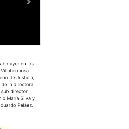
Next
cabo ayer en los
e Villahermosa
rio de Justicia,
 de la directora
 sub director
io María Silva y
Eduardo Peláez.