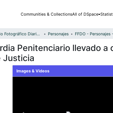
Communities & Collections
All of DSpace
Statist
Fondo Fotográfico Diario Occidente
Personajes
rdia Penitenciario llevado a
e Justicia
Images & Videos
Slide 1 of 1