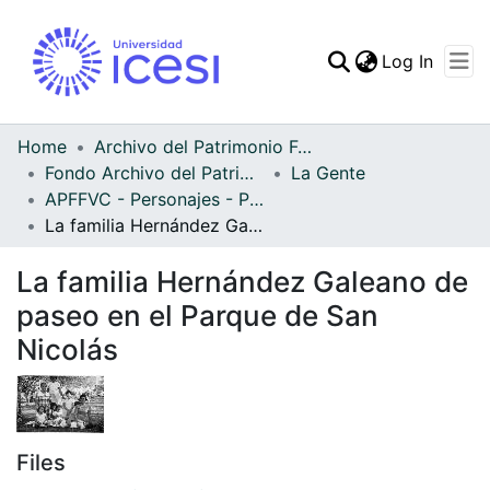
(curren
Log In
Communities & Collec
All of DSpace
Home
Archivo del Patrimonio Fotográfico y Fílmico del Valle del Cauca
Fondo Archivo del Patrimonio Fotográfico y Fílmico del Valle del Cauca
La Gente
Statistics
APFFVC - Personajes - Patrimonial
La familia Hernández Galeano de paseo en el Parque de San Nicolás
La familia Hernández Galeano de
paseo en el Parque de San
Nicolás
Files