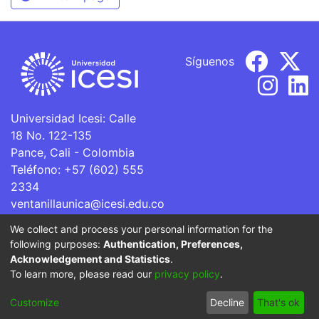
Síguenos
Universidad Icesi: Calle
18 No. 122-135
Pance, Cali - Colombia
Teléfono: +57 (602) 555
2334
ventanillaunica@icesi.edu.co
We collect and process your personal information for the
La Universidad Icesi es una Institución de Educación
following purposes:
Authentication, Preferences,
Superior que se encuentra sujeta a inspección y vigilancia
Acknowledgement and Statistics
.
por parte del Ministerio de Educación Nacional.
To learn more, please read our
privacy policy
.
Cookie
Privacy
End User
Send
Customize
Decline
That's ok
settings
policy
Agreement
Feedback