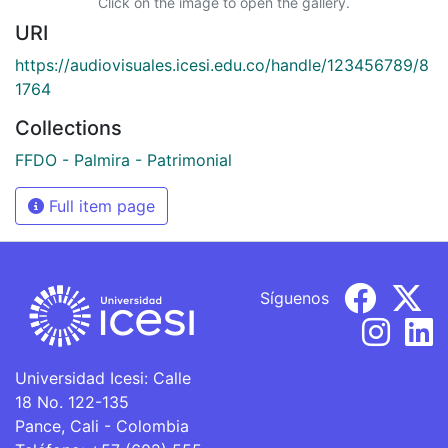
Click on the image to open the gallery.
URI
https://audiovisuales.icesi.edu.co/handle/123456789/8
1764
Collections
FFDO - Palmira - Patrimonial
Full item page
Síguenos
Universidad Icesi: Calle
18 No. 122-135
Pance, Cali - Colombia