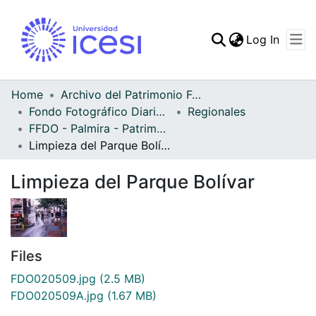
(curren
Log In
Communities & Collec
All of DSpace
Home
Archivo del Patrimonio Fotográfico y Fílmico del Valle del Cauca
Fondo Fotográfico Diario Occidente
Regionales
Statistics
FFDO - Palmira - Patrimonial
Limpieza del Parque Bolívar
Limpieza del Parque Bolívar
Files
FDO020509.jpg
(2.5 MB)
FDO020509A.jpg
(1.67 MB)