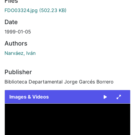
Files
FDO03324.jpg
(502.23 KB)
Date
1999-01-05
Authors
Narváez, Iván
Publisher
Biblioteca Departamental Jorge Garcés Borrero
Images & Videos
Slide 1 of 1