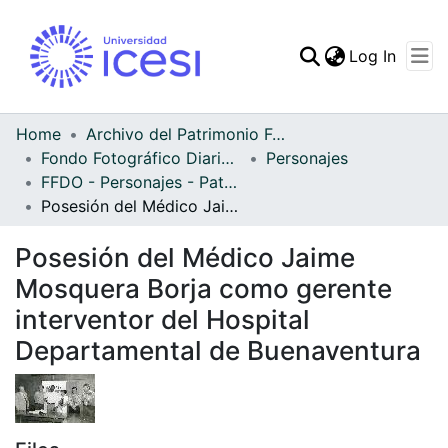
(curren
Log In
Communities & Collec
All of DSpace
Home
Archivo del Patrimonio Fotográfico y Fílmico del Valle del Cauca
Fondo Fotográfico Diario Occidente
Personajes
Statistics
FFDO - Personajes - Patrimonial
Posesión del Médico Jaime Mosquera Borja como gerente interventor del Hospital Departamental de Buenaventura
Posesión del Médico Jaime
Mosquera Borja como gerente
interventor del Hospital
Departamental de Buenaventura