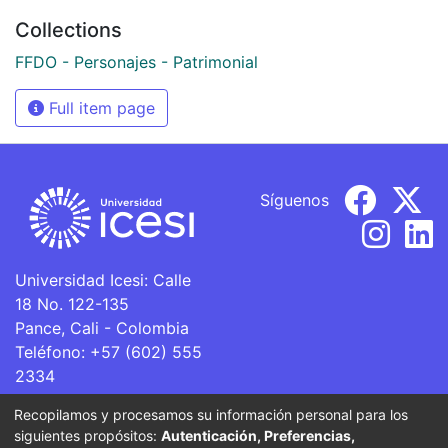
Collections
FFDO - Personajes - Patrimonial
Full item page
Síguenos
Universidad Icesi: Calle
18 No. 122-135
Pance, Cali - Colombia
Teléfono: +57 (602) 555
2334
ventanillaunica@icesi.edu.co
Recopilamos y procesamos su información personal para los
siguientes propósitos:
Autenticación, Preferencias,