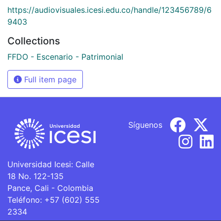
https://audiovisuales.icesi.edu.co/handle/123456789/6
9403
Collections
FFDO - Escenario - Patrimonial
Full item page
Síguenos
Universidad Icesi: Calle
18 No. 122-135
Pance, Cali - Colombia
Teléfono: +57 (602) 555
2334