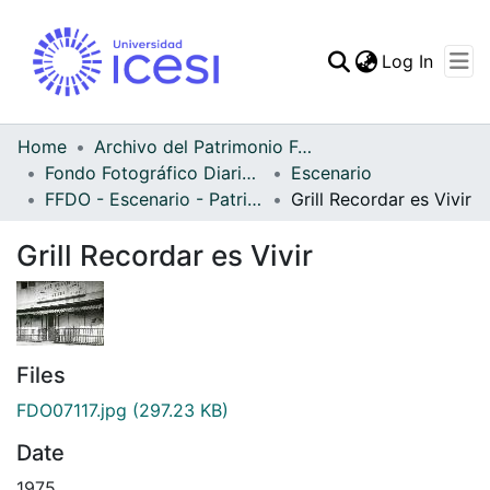
(curren
Log In
Communities & Collec
All of DSpace
Home
Archivo del Patrimonio Fotográfico y Fílmico del Valle del Cauca
Fondo Fotográfico Diario Occidente
Escenario
Statistics
FFDO - Escenario - Patrimonial
Grill Recordar es Vivir
Grill Recordar es Vivir
Files
FDO07117.jpg
(297.23 KB)
Date
1975