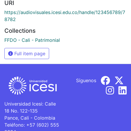
URI
https://audiovisuales.icesi.edu.co/handle/123456789/7
8782
Collections
FFDO - Cali - Patrimonial
Full item page
Síguenos
Universidad Icesi: Calle
18 No. 122-135
Pance, Cali - Colombia
Teléfono: +57 (602) 555