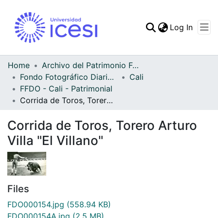
(curren
Log In
Communities & Collec
All of DSpace
Home
Archivo del Patrimonio Fotográfico y Fílmico del Valle del Cauca
Fondo Fotográfico Diario Occidente
Cali
Statistics
FFDO - Cali - Patrimonial
Corrida de Toros, Torero Arturo Villa "El Villano"
Corrida de Toros, Torero Arturo
Villa "El Villano"
Files
FDO000154.jpg
(558.94 KB)
FDO000154A.jpg
(2.5 MB)