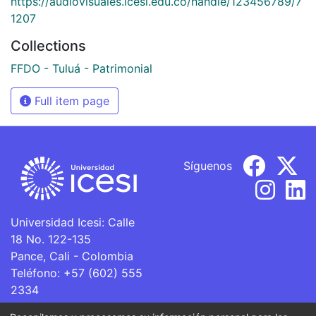
https://audiovisuales.icesi.edu.co/handle/123456789/7
1207
Collections
FFDO - Tuluá - Patrimonial
Full item page
Síguenos
Universidad Icesi: Calle
18 No. 122-135
Pance, Cali - Colombia
Teléfono: +57 (602) 555
2334
ventanillaunica@icesi.edu.co