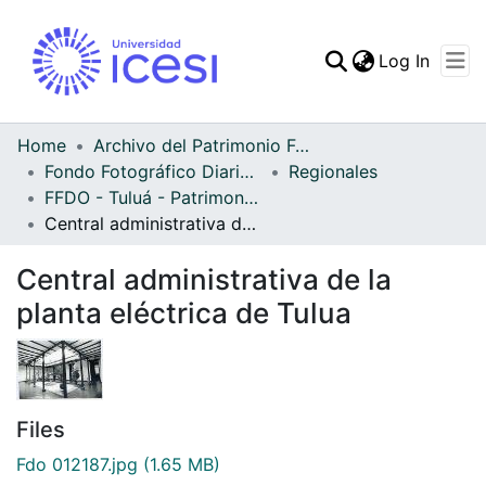
(curren
Log In
Communities & Collec
All of DSpace
Home
Archivo del Patrimonio Fotográfico y Fílmico del Valle del Cauca
Fondo Fotográfico Diario Occidente
Regionales
Statistics
FFDO - Tuluá - Patrimonial
Central administrativa de la planta eléctrica de Tulua
Central administrativa de la
planta eléctrica de Tulua
Files
Fdo 012187.jpg
(1.65 MB)