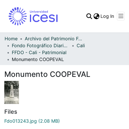
(curren
Log In
Communities & Collec
All of DSpace
Home
Archivo del Patrimonio Fotográfico y Fílmico del Valle del Cauca
Fondo Fotográfico Diario Occidente
Cali
Statistics
FFDO - Cali - Patrimonial
Monumento COOPEVAL
Monumento COOPEVAL
Files
Fdo013243.jpg
(2.08 MB)