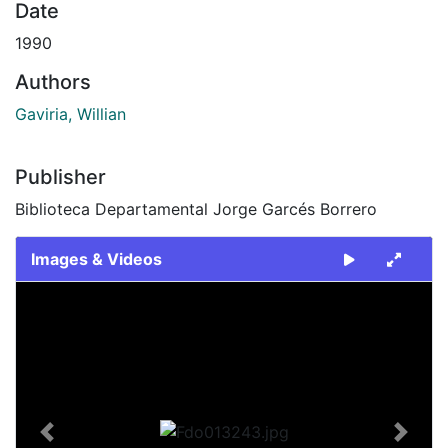
Date
1990
Authors
Gaviria, Willian
Publisher
Biblioteca Departamental Jorge Garcés Borrero
Images & Videos
Slide 1 of 1
Previous
Next