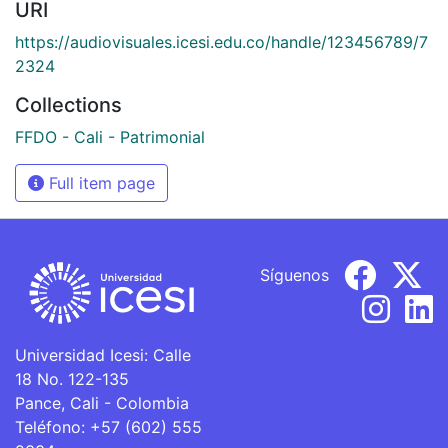
URI
https://audiovisuales.icesi.edu.co/handle/123456789/7
2324
Collections
FFDO - Cali - Patrimonial
Full item page
Síguenos
Universidad Icesi: Calle
18 No. 122-135
Pance, Cali - Colombia
Teléfono: +57 (602) 555