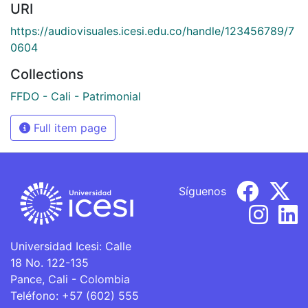
URI
https://audiovisuales.icesi.edu.co/handle/123456789/7
0604
Collections
FFDO - Cali - Patrimonial
Full item page
Síguenos
Universidad Icesi: Calle
18 No. 122-135
Pance, Cali - Colombia
Teléfono: +57 (602) 555