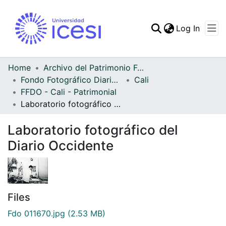
(curren
Log In
Communities & Collec
All of DSpace
Home
Archivo del Patrimonio Fotográfico y Fílmico del Valle del Cauca
Fondo Fotográfico Diario Occidente
Cali
Statistics
FFDO - Cali - Patrimonial
Laboratorio fotográfico del Diario Occidente
Laboratorio fotográfico del
Diario Occidente
Files
Fdo 011670.jpg
(2.53 MB)