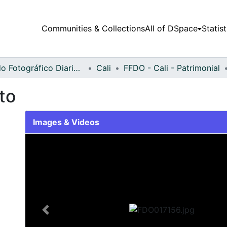
Communities & Collections
All of DSpace
Statist
Fondo Fotográfico Diario Occidente
Cali
FFDO - Cali - Patrimonial
to
Images & Videos
Slide 1 of 2
Previous