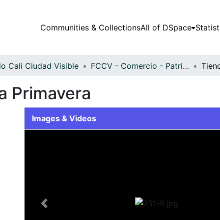
Communities & Collections
All of DSpace
Statist
o Cali Ciudad Visible
FCCV - Comercio - Patrimonial
La Primavera
Images & Videos
Slide 1 of 1
Previous