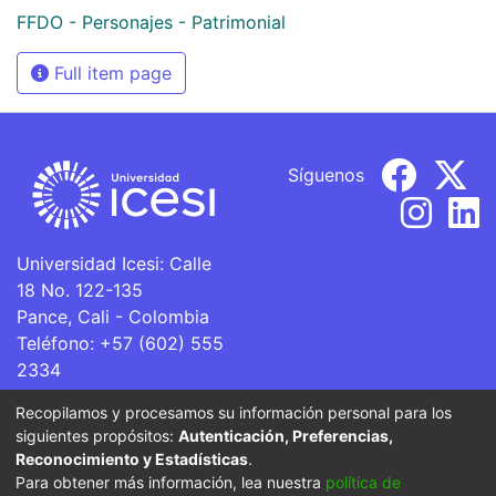
FFDO - Personajes - Patrimonial
Full item page
Síguenos
Universidad Icesi: Calle
18 No. 122-135
Pance, Cali - Colombia
Teléfono: +57 (602) 555
2334
ventanillaunica@icesi.edu.co
Recopilamos y procesamos su información personal para los
siguientes propósitos:
Autenticación, Preferencias,
La Universidad Icesi es una Institución de Educación
Reconocimiento y Estadísticas
.
Superior que se encuentra sujeta a inspección y vigilancia
Para obtener más información, lea nuestra
política de