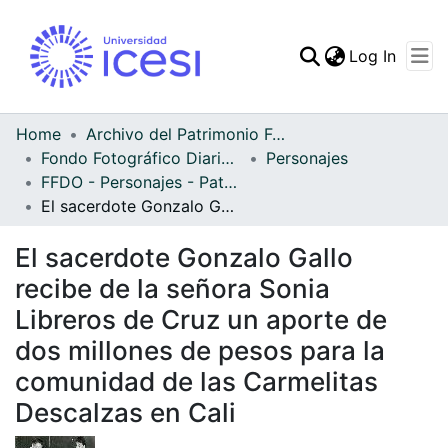
(curren
Log In
Communities & Collec
All of DSpace
Home
Archivo del Patrimonio Fotográfico y Fílmico del Valle del Cauca
Fondo Fotográfico Diario Occidente
Personajes
Statistics
FFDO - Personajes - Patrimonial
El sacerdote Gonzalo Gallo recibe de la señora Sonia Libreros de Cruz un aporte de dos millones de pesos para la comunidad de las Carmelitas Descalzas en Cali
El sacerdote Gonzalo Gallo
recibe de la señora Sonia
Libreros de Cruz un aporte de
dos millones de pesos para la
comunidad de las Carmelitas
Descalzas en Cali