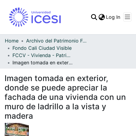
(curren
Log In
Communities & Collec
All of DSpace
Home
Archivo del Patrimonio Fotográfico y Fílmico del Valle del Cauca
Fondo Cali Ciudad Visible
Statistics
FCCV - Vivienda - Patrimonial
Imagen tomada en exterior, donde se puede apreciar la fachada de una vivienda con un muro de ladrillo a la vista y madera
Imagen tomada en exterior,
donde se puede apreciar la
fachada de una vivienda con un
muro de ladrillo a la vista y
madera