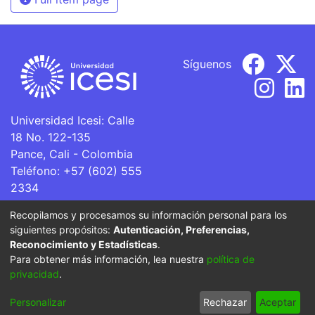
Síguenos
Universidad Icesi: Calle
18 No. 122-135
Pance, Cali - Colombia
Teléfono: +57 (602) 555
2334
ventanillaunica@icesi.edu.co
Recopilamos y procesamos su información personal para los
siguientes propósitos:
Autenticación, Preferencias,
La Universidad Icesi es una Institución de Educación
Reconocimiento y Estadísticas
.
Superior que se encuentra sujeta a inspección y vigilancia
Para obtener más información, lea nuestra
política de
por parte del Ministerio de Educación Nacional.
privacidad
.
Cookie
Privacy
End User
Send
Personalizar
Rechazar
Aceptar
settings
policy
Agreement
Feedback