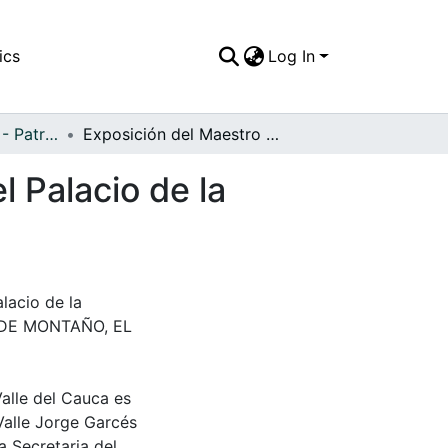
ics
Log In
APFFVC - Pinturas - Patrimonial
Exposición del Maestro Yesid Montaño Rizo, en el Palacio de la Virreina en la ciudad de Barcelona - España
 Palacio de la
lacio de la
LY DE MONTAÑO, EL
Valle del Cauca es
Valle Jorge Garcés
a Secretaria del