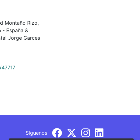
d Montaño Rizo,
a - España &
tal Jorge Garces
9/47717
Síguenos