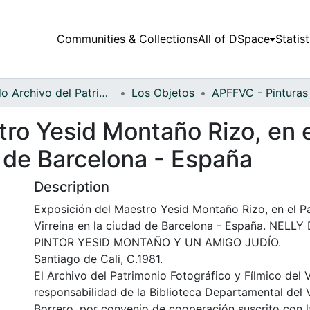
Communities & Collections
All of DSpace
Statist
Fondo Archivo del Patrimonio Fotográfico y Fílmico del Valle del Cauca
Los Objetos
ro Yesid Montaño Rizo, en el
d de Barcelona - España
Description
Exposición del Maestro Yesid Montaño Rizo, en el Pa
Virreina en la ciudad de Barcelona - España. NEL
PINTOR YESID MONTAÑO Y UN AMIGO JUDÍO.
Santiago de Cali, C.1981.
El Archivo del Patrimonio Fotográfico y Fílmico del 
responsabilidad de la Biblioteca Departamental del 
Borrero, por convenio de cooperación suscrito con l