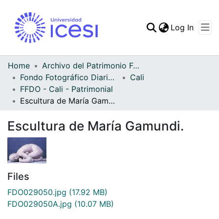
(curren
Log In
Communities & Collec
All of DSpace
Home
Archivo del Patrimonio Fotográfico y Fílmico del Valle del Cauca
Fondo Fotográfico Diario Occidente
Cali
Statistics
FFDO - Cali - Patrimonial
Escultura de María Gamundi.
Escultura de María Gamundi.
Files
FDO029050.jpg
(17.92 MB)
FDO029050A.jpg
(10.07 MB)