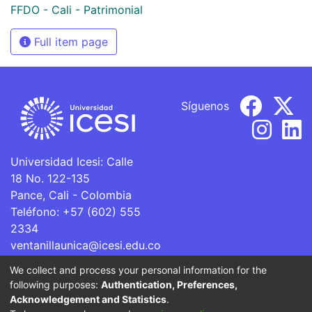
FFDO - Cali - Patrimonial
Full item page
Síguenos
Universidad Icesi: Calle
18 No. 122-135
Pance, Cali - Colombia
Teléfono: +57 (602) 555
2334
ventanillaunica@icesi.edu.co
We collect and process your personal information for the
La Universidad Icesi es una Institución de Educación
following purposes:
Authentication, Preferences,
Superior que se encuentra sujeta a inspección y vigilancia
Acknowledgement and Statistics
.