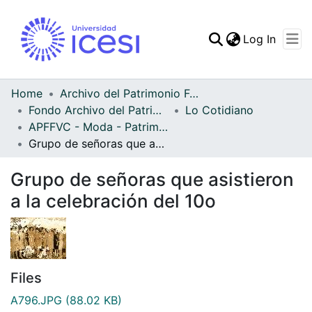
(curren
Log In
Communities & Collec
All of DSpace
Home
Archivo del Patrimonio Fotográfico y Fílmico del Valle del Cauca
Fondo Archivo del Patrimonio Fotográfico y Fílmico del Valle del Cauca
Lo Cotidiano
Statistics
APFFVC - Moda - Patrimonial
Grupo de señoras que asistieron a la celebración del 10o
Grupo de señoras que asistieron
a la celebración del 10o
Files
A796.JPG
(88.02 KB)