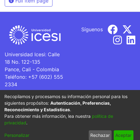
Full item page
Síguenos
Universidad Icesi: Calle
18 No. 122-135
Pance, Cali - Colombia
Teléfono: +57 (602) 555
2334
ventanillaunica@icesi.edu.co
Recopilamos y procesamos su información personal para los
siguientes propósitos:
Autenticación, Preferencias,
La Universidad Icesi es una Institución de Educación
Reconocimiento y Estadísticas
.
Superior que se encuentra sujeta a inspección y vigilancia
Para obtener más información, lea nuestra
política de
por parte del Ministerio de Educación Nacional.
privacidad
.
Cookie
Privacy
End User
Send
Personalizar
Rechazar
Aceptar
settings
policy
Agreement
Feedback