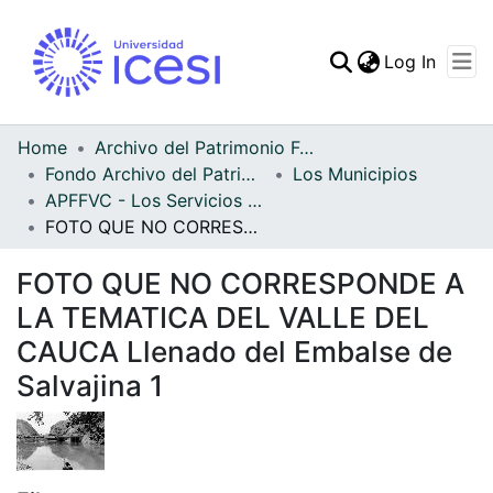
(curren
Log In
Communities & Collec
All of DSpace
Home
Archivo del Patrimonio Fotográfico y Fílmico del Valle del Cauca
Fondo Archivo del Patrimonio Fotográfico y Fílmico del Valle del Cauca
Los Municipios
Statistics
APFFVC - Los Servicios Públicos - Patrimonial
FOTO QUE NO CORRESPONDE A LA TEMATICA DEL VALLE DEL CAUCA Llenado del Embalse de Salvajina 1
FOTO QUE NO CORRESPONDE A
LA TEMATICA DEL VALLE DEL
CAUCA Llenado del Embalse de
Salvajina 1