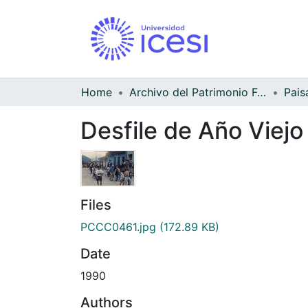
Home
Archivo del Patrimonio Fotográfico y Fílmico del Valle del Cauca
Pais
Desfile de Año Viejo
Files
PCCC0461.jpg
(172.89 KB)
Date
1990
Authors