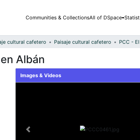
Communities & Collections
All of DSpace
Statist
aje cultural cafetero
Paisaje cultural cafetero
PCC - El
 en Albán
Images & Videos
Slide 1 of 1
Previous