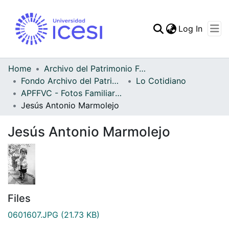
(curren
Log In
Communities & Collec
All of DSpace
Home
Archivo del Patrimonio Fotográfico y Fílmico del Valle del Cauca
Fondo Archivo del Patrimonio Fotográfico y Fílmico del Valle del Cauca
Lo Cotidiano
Statistics
APFFVC - Fotos Familiares - Patrimonial
Jesús Antonio Marmolejo
Jesús Antonio Marmolejo
Files
0601607.JPG
(21.73 KB)