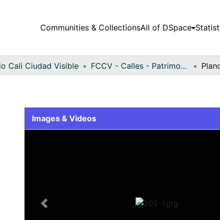
Communities & Collections
All of DSpace
Statist
o Cali Ciudad Visible
FCCV - Calles - Patrimonial
Plan
Images & Videos
Slide 1 of 1
Previous