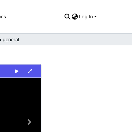
ics
Log In
o general
Next