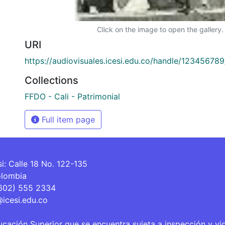
Click on the image to open the gallery.
URI
https://audiovisuales.icesi.edu.co/handle/12345678
Collections
FFDO - Cali - Patrimonial
Full item page
si: Calle 18 No. 122-135
olombia
(602) 555 2334
@icesi.edu.co
ucación Superior que se encuentra sujeta a inspección y vi