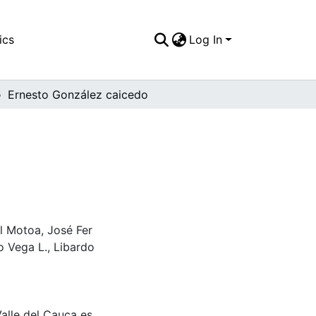
ics
Log In
Ernesto González caicedo
el Motoa, José Fer
o Vega L., Libardo
Valle del Cauca es