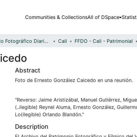
Communities & Collections
All of DSpace
Statist
Fondo Fotográfico Diario Occidente
Cali
FFDO - Cali - Patrimonial
aicedo
Abstract
Foto de Ernesto González Caicedo en una reunión.
"Reverso: Jaime Aristizábal, Manuel Gutiérrez, Migu
(..ilegible) Reynel Aluma, Ernesto González, Guillerm
Lo(ilegible) Orlando Blandón."
Description
El Archivo del Patrimonio Fotográfico y Fílmico del 