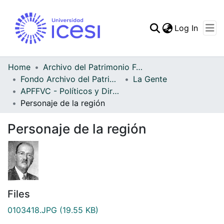
(curren
Log In
Communities & Collec
All of DSpace
Home
Archivo del Patrimonio Fotográfico y Fílmico del Valle del Cauca
Fondo Archivo del Patrimonio Fotográfico y Fílmico del Valle del Cauca
La Gente
Statistics
APFFVC - Políticos y Dirigentes - Patrimonial
Personaje de la región
Personaje de la región
Files
0103418.JPG
(19.55 KB)