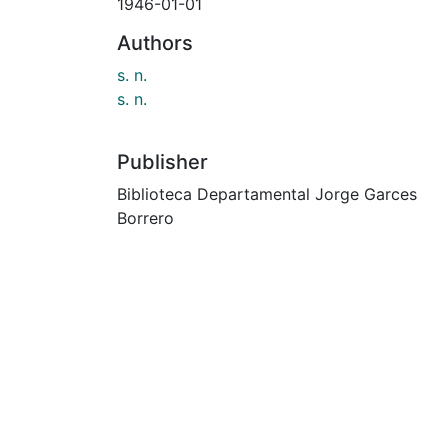
1946-01-01
Authors
s. n.
s. n.
Publisher
Biblioteca Departamental Jorge Garces
Borrero