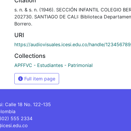
Citation
s. n. & s. n. (1946). SECCIÓN INFANTIL COLEGIO 
202730. SANTIAGO DE CALI: Biblioteca Departamen
Borrero.
URI
https://audiovisuales.icesi.edu.co/handle/12345678
Collections
APFFVC - Estudiantes - Patrimonial
Full item page
si: Calle 18 No. 122-135
olombia
(602) 555 2334
@icesi.edu.co