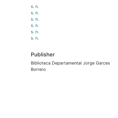
s. n.
s. n.
s. n.
s. n.
s. n.
s. n.
Publisher
Biblioteca Departamental Jorge Garces
Borrero