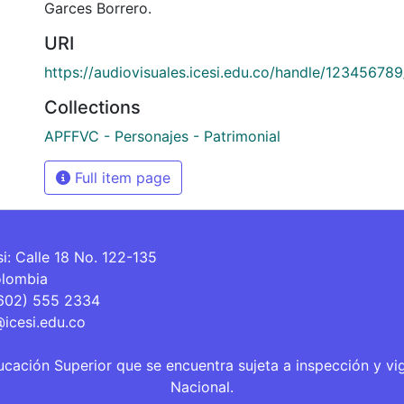
Garces Borrero.
URI
https://audiovisuales.icesi.edu.co/handle/123456789
Collections
APFFVC - Personajes - Patrimonial
Full item page
si: Calle 18 No. 122-135
olombia
(602) 555 2334
@icesi.edu.co
ucación Superior que se encuentra sujeta a inspección y vi
Nacional.