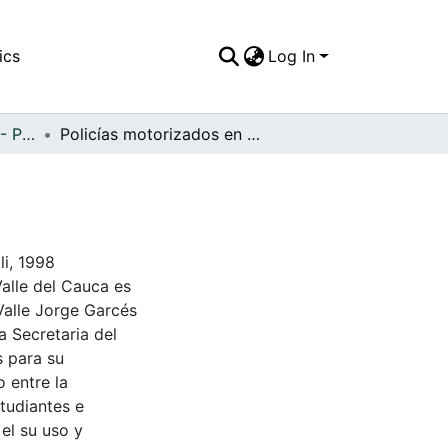
ics
Log In
APFFVC - Personajes - Patrimonial
Policías motorizados en una requisa
li, 1998
Valle del Cauca es
Valle Jorge Garcés
a Secretaria del
s para su
 entre la
tudiantes e
 el su uso y