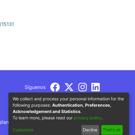
/15131
Síguenos
We collect and process your personal information for the
following purposes:
Authentication, Preferences,
Acknowledgement and Statistics
.
To learn more, please read our
privacy policy
.
gilancia por parte del Ministerio de Educación
Customize
Decline
That's ok