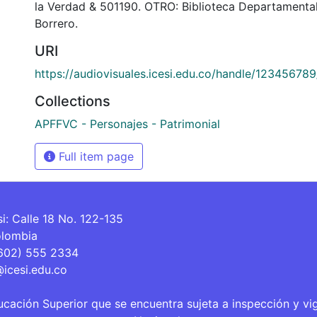
la Verdad & 501190. OTRO: Biblioteca Departamenta
Borrero.
URI
https://audiovisuales.icesi.edu.co/handle/12345678
Collections
APFFVC - Personajes - Patrimonial
Full item page
si: Calle 18 No. 122-135
olombia
(602) 555 2334
@icesi.edu.co
ucación Superior que se encuentra sujeta a inspección y vi