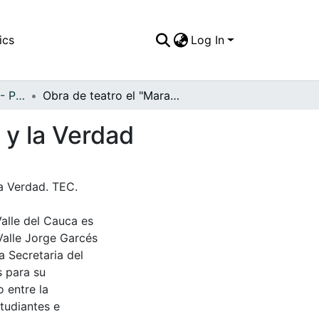
ics
Log In
APFFVC - Personajes - Patrimonial
Obra de teatro el "Maravilloso viaje de la Mentira y la Verdad
a y la Verdad
la Verdad. TEC.
Valle del Cauca es
Valle Jorge Garcés
a Secretaria del
s para su
 entre la
tudiantes e