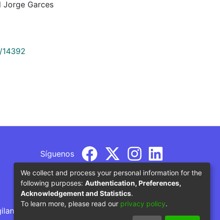
l Jorge Garces
9/14392
Síguenos
We collect and process your personal information for the
following purposes:
Authentication, Preferences,
Acknowledgement and Statistics
.
To learn more, please read our
privacy policy
.
gilancia por parte del Ministerio de Educación