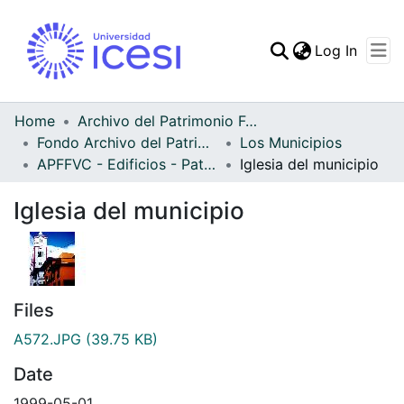
(curren
Log In
Communities & Collec
All of DSpace
Home
Archivo del Patrimonio Fotográfico y Fílmico del Valle del Cauca
Fondo Archivo del Patrimonio Fotográfico y Fílmico del Valle del Cauca
Los Municipios
Statistics
APFFVC - Edificios - Patrimonial
Iglesia del municipio
Iglesia del municipio
Files
A572.JPG
(39.75 KB)
Date
1999-05-01