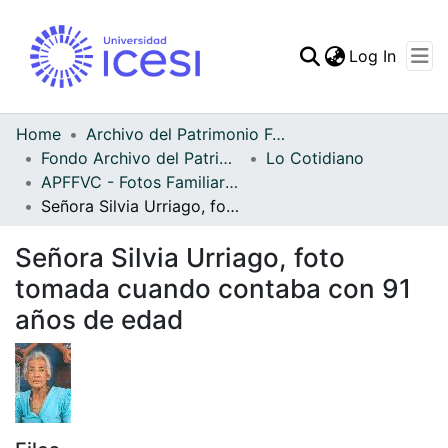
(curren
Log In
Communities & Collec
All of DSpace
Home
Archivo del Patrimonio Fotográfico y Fílmico del Valle del Cauca
Fondo Archivo del Patrimonio Fotográfico y Fílmico del Valle del Cauca
Lo Cotidiano
Statistics
APFFVC - Fotos Familiares - Patrimonial
Señora Silvia Urriago, foto tomada cuando contaba con 91 años de edad
Señora Silvia Urriago, foto
tomada cuando contaba con 91
años de edad