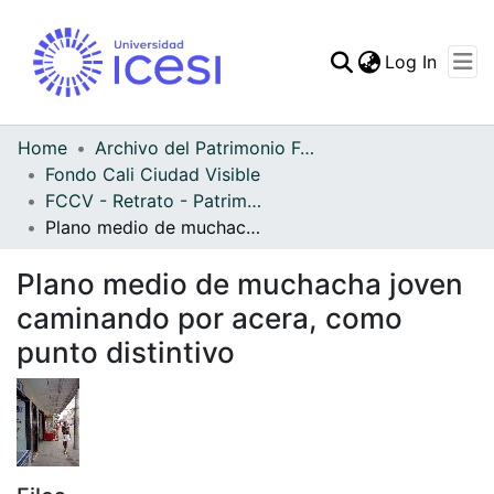
(curren
Log In
Communities & Collec
All of DSpace
Home
Archivo del Patrimonio Fotográfico y Fílmico del Valle del Cauca
Fondo Cali Ciudad Visible
Statistics
FCCV - Retrato - Patrimonial
Plano medio de muchacha joven caminando por acera, como punto distintivo
Plano medio de muchacha joven
caminando por acera, como
punto distintivo