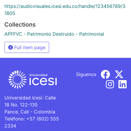
https://audiovisuales.icesi.edu.co/handle/123456789/3
1805
Collections
APFFVC - Patrimonio Destruido - Patrimonial
Full item page
Síguenos
Universidad Icesi: Calle
18 No. 122-135
Pance, Cali - Colombia
Teléfono: +57 (602) 555
2334