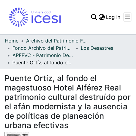
(curren
Log In
Communities & Collec
All of DSpace
Home
Archivo del Patrimonio Fotográfico y Fílmico del Valle del Cauca
Fondo Archivo del Patrimonio Fotográfico y Fílmico del Valle del Cauca
Los Desastres
Statistics
APFFVC - Patrimonio Destruido - Patrimonial
Puente Ortíz, al fondo el magestuoso Hotel Alférez Real patrimonio cultural destruído por el afán modernista y la ausencia de políticas de planeación urbana efectivas
Puente Ortíz, al fondo el
magestuoso Hotel Alférez Real
patrimonio cultural destruído por
el afán modernista y la ausencia
de políticas de planeación
urbana efectivas